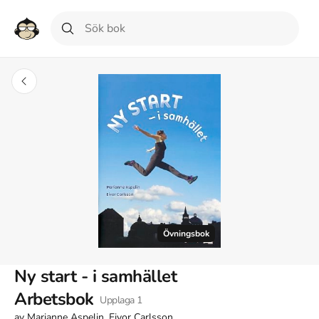
Övningsbok
Ny start - i samhället
Arbetsbok
Upplaga
1
av
Marianne Aspelin, Eivor Carlsson