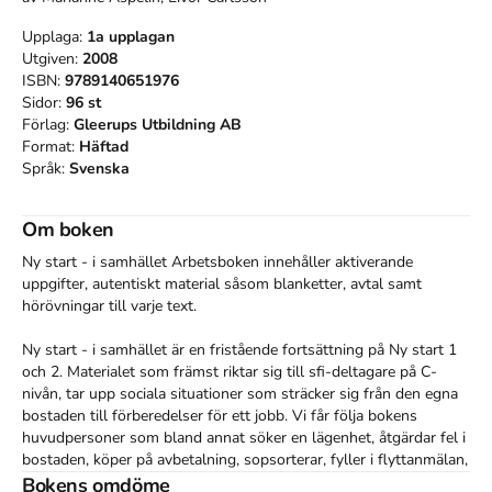
Upplaga:
1a
upplagan
Utgiven:
2008
ISBN:
9789140651976
Sidor:
96
st
Förlag:
Gleerups Utbildning AB
Format:
Häftad
Språk:
Svenska
Om boken
Ny start - i samhället Arbetsboken innehåller aktiverande 
uppgifter, autentiskt material såsom blanketter, avtal samt 
hörövningar till varje text.

Ny start - i samhället är en fristående fortsättning på Ny start 1 
och 2. Materialet som främst riktar sig till sfi-deltagare på C-
nivån, tar upp sociala situationer som sträcker sig från den egna 
bostaden till förberedelser för ett jobb. Vi får följa bokens 
huvudpersoner som bland annat söker en lägenhet, åtgärdar fel i 
bostaden, köper på avbetalning, sopsorterar, fyller i flyttanmälan, 
kontaktar polisen eller ringer 112.

Bokens omdöme