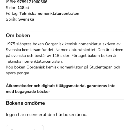
ISBN:
9789171960566
Sidor:
118
st
Förlag:
Tekniska nomenklaturcentralen
Språk:
Svenska
Om boken
1975 släpptes boken Oorganisk kemisk nomenklatur
skriven av
Svenska kemistsamfundet. Nomenklaturutskottet
.
Den
är skriven
på svenska
och består av 118 sidor
.
Förlaget bakom boken är
Tekniska nomenklaturcentralen
.
Köp boken
Oorganisk kemisk nomenklatur
på Studentapan och
spara
pengar
.
Åtkomstkoder och digitalt tilläggsmaterial garanteras inte
med begagnade böcker
Bokens omdöme
Referera till
Oorganisk kemisk nomenklatur
Ingen har recenserat den här boken ännu.
Harvard
Nomenklaturutskottet, S. kemistsamfundet. (1975).