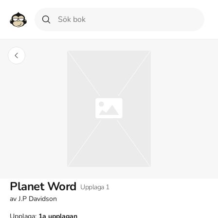
Planet Word
Upplaga
1
av
J.P Davidson
Upplaga:
1a
upplagan