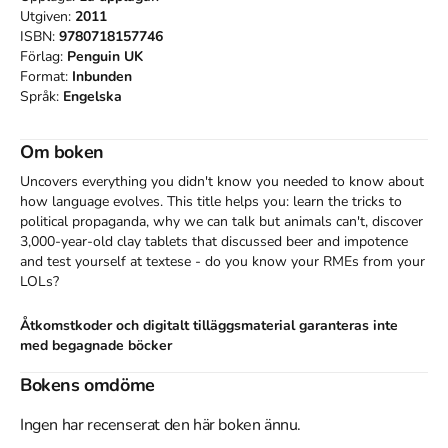
Utgiven:
2011
ISBN:
9780718157746
Förlag:
Penguin UK
Format:
Inbunden
Språk:
Engelska
Om boken
Uncovers everything you didn't know you needed to know about 
how language evolves. This title helps you: learn the tricks to 
political propaganda, why we can talk but animals can't, discover 
3,000-year-old clay tablets that discussed beer and impotence 
and test yourself at textese - do you know your RMEs from your 
LOLs?
Åtkomstkoder och digitalt tilläggsmaterial garanteras inte
med begagnade böcker
Bokens omdöme
Ingen har recenserat den här boken ännu.
Mer om Planet Word (2011)