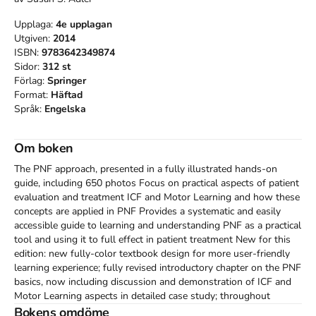
Upplaga:
4e
upplagan
Utgiven:
2014
ISBN:
9783642349874
Sidor:
312
st
Förlag:
Springer
Format:
Häftad
Språk:
Engelska
Om boken
The PNF approach, presented in a fully illustrated hands-on 
guide, including 650 photos Focus on practical aspects of patient 
evaluation and treatment ICF and Motor Learning and how these 
concepts are applied in PNF Provides a systematic and easily 
accessible guide to learning and understanding PNF as a practical 
tool and using it to full effect in patient treatment New for this 
edition: new fully-color textbook design for more user-friendly 
learning experience; fully revised introductory chapter on the PNF 
basics, now including discussion and demonstration of ICF and 
Motor Learning aspects in detailed case study; throughout 
chapters, new additional case studies that help visualize the 
Bokens omdöme