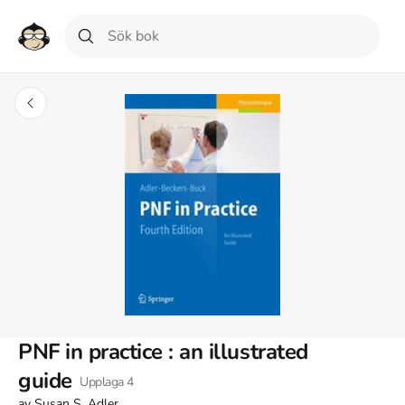
PNF in practice : an illustrated
guide
Upplaga
4
av
Susan S. Adler