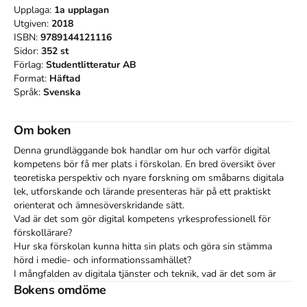
Upplaga:
1a
upplagan
Utgiven:
2018
ISBN:
9789144121116
Sidor:
352
st
Förlag:
Studentlitteratur AB
Format:
Häftad
Språk:
Svenska
Om boken
Denna grundläggande bok handlar om hur och varför digital 
kompetens bör få mer plats i förskolan. En bred översikt över 
teoretiska perspektiv och nyare forskning om småbarns digitala 
lek, utforskande och lärande presenteras här på ett praktiskt 
orienterat och ämnesöverskridande sätt.

Vad är det som gör digital kompetens yrkesprofessionell för 
förskollärare?

Hur ska förskolan kunna hitta sin plats och göra sin stämma 
hörd i medie- och informationssamhället?

I mångfalden av digitala tjänster och teknik, vad är det som är 
viktigt när förskolesektorn ska göra sina val å egna och 
Bokens omdöme
förskolebarns vägnar?
