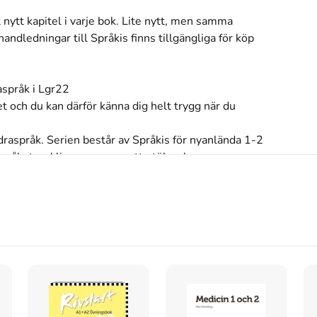
 nytt kapitel i varje bok. Lite nytt, men samma 
dledningar till Språkis finns tillgängliga för köp 
språk i Lgr22

t och du kan därför känna dig helt trygg när du 
draspråk. Serien består av Språkis för nyanlända 1-2 
språkutvecklingen genom att utöka elevernas 
k.

kapitel inleds med en samtalsbild och en text. 
pråkliga moment som förekommer i texten. I 
n om syftet med övningen.

om undervisar i svenska som andraspråk.

linas nyss kommit till Sverige. Handlingen kretsar 