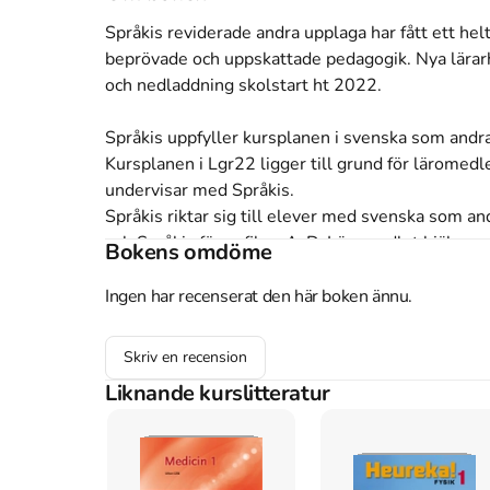
Språkis reviderade andra upplaga har fått ett helt
beprövade och uppskattade pedagogik. Nya lärarhan
och nedladdning skolstart ht 2022.

Språkis uppfyller kursplanen i svenska som andra
Kursplanen i Lgr22 ligger till grund för läromedle
undervisar med Språkis.

Språkis riktar sig till elever med svenska som an
och Språkis för nyfikna A-D. Läromedlet hjälper 
Bokens omdöme
ordförråd och ge dem ett rikt och funktionellt språ
Alla böcker i serien har en tydlig struktur. Varje 
Ingen har recenserat den här boken ännu.
Därefter följer övningar som tränar ord och de s
anslutning till varje sida finns en lärarinstruktio
Skriv en recension
Böckerna är granskade och utprövade av lärare s
Liknande kurslitteratur
Läs mer

Språkis för nyanlända

I Språkis - svenska för nyanlända har familjen Mo