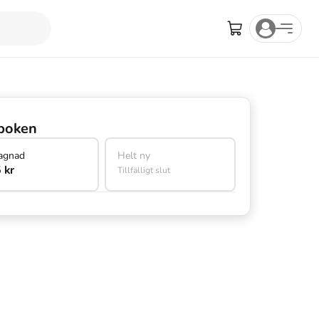
boken
agnad
Helt ny
 kr
Tillfälligt slut