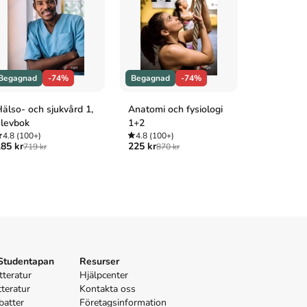
Begagnad
-74%
Begagnad
-74%
Begagnad
älso- och sjukvård 1,
Anatomi och fysiologi
Heureka! 
levbok
1+2
4.8
(100+
199 kr
745 
4.8
(100+)
4.8
(100+)
85 kr
225 kr
719 kr
870 kr
 Studentapan
Resurser
tteratur
Hjälpcenter
tteratur
Kontakta oss
batter
Företagsinformation