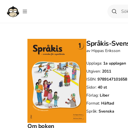
Språkis-Sven
av
Hippas Eriksson
Upplaga:
1a
upplagan
Utgiven:
2011
ISBN:
9789147101658
Sidor:
40
st
Förlag:
Liber
Format:
Häftad
Språk:
Svenska
Om boken