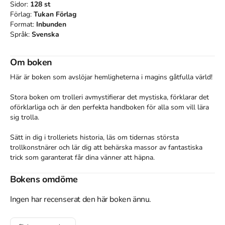
Sidor:
128
st
Förlag:
Tukan Förlag
Format:
Inbunden
Språk:
Svenska
Om boken
Här är boken som avslöjar hemligheterna i magins gåtfulla värld!

Stora boken om trolleri avmystifierar det mystiska, förklarar det 
oförklarliga och är den perfekta handboken för alla som vill lära 
sig trolla. 

Sätt in dig i trolleriets historia, läs om tidernas största 
trollkonstnärer och lär dig att behärska massor av fantastiska 
trick som garanterat får dina vänner att häpna.

Det här är en häftig bok med massor av spännande bilder och ett 
Bokens omdöme
påkostat omslag. I cirkeln i mitten finns en hologrambild med en 
kanin som dyker upp ur en hatt. Det rosa mönstret runt omkring 
Ingen har recenserat den här boken ännu.
är i sammet.