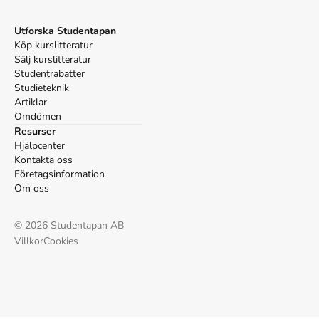
APA
Hildyard, A., Matthews, R., Michem, J., & Unstead, S.
Utforska Studentapan
(2015).
Stora boken om trolleri
. Tukan Förlag.
Köp kurslitteratur
Vancouver
Sälj kurslitteratur
Hildyard A, Matthews R, Michem J, Unstead S. Stora
Studentrabatter
boken om trolleri. Tukan Förlag; 2015.
Studieteknik
Artiklar
Omdömen
Resurser
Hjälpcenter
Kontakta oss
Företagsinformation
Om oss
©
2026
Studentapan AB
Villkor
Cookies