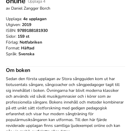
online
Upplaga
4
av
Daniel Zangger Borch
Upplaga:
4e
upplagan
Utgiven:
2019
ISBN:
9789188181930
Sidor:
159
st
Förlag:
Notfabriken
Format:
Häftad
Språk:
Svenska
Om boken
Sedan den första upplagan av Stora sångguiden kom ut har 
tiotusentals sångare, sångcoacher och sångpedagoger tagit till 
sig innehållet i boken. Övningarna har blivit moderna klassiker 
och används vid såväl musikgymnasier och i körer som av 
professionella sångare. Bokens innehåll och metoder kombinerar 
på ett unikt sätt röstforskning med gedigen pedagogisk 
erfarenhet och visar hur modern sångträning för 
populärmusiksångaren kan utformas. Till den här fjärde 
reviderade upplagan finns samtliga ljudexempel online och kan 