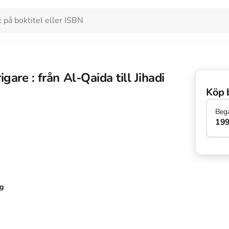
gare : från Al-Qaida till Jihadi
Köp 
Beg
199
ag