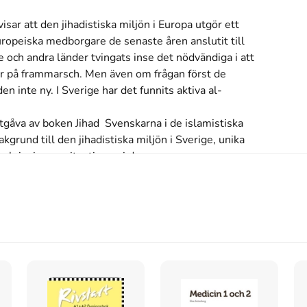
ar att den jihadistiska miljön i Europa utgör ett 
europeiska medborgare de senaste åren anslutit till 
 och andra länder tvingats inse det nödvändiga i att 
r på frammarsch. Men även om frågan först de 
 inte ny. I Sverige har det funnits aktiva al-
tgåva av boken Jihad  Svenskarna i de islamistiska 
rund till den jihadistiska miljön i Sverige, unika 
skrivning av situationen i dag.
s inte med begagnade böcker
hadi Cool (2016)
re : från Al-Qaida till Jihadi Cool
skriven av
Magnus
Den
är skriven på svenska
och består av 293 sidor
Förlaget bakom boken är
Fri Tanke Förlag
.