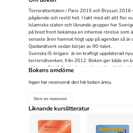
Terrorattentaten i Paris 2015 och Bryssel 2016 vis
pågående och reellt hot. I takt med att allt fler 
Islamiska staten och liknande grupper har Sverige
på bred front bekämpa en inhemsk rörelse som ä
senaste åren hamnat högt upp på agendan så är den
Qaidanätverk sedan början av 90-talet.

Svenska IS-krigare  är en kraftigt uppdaterad nyu
terrornätverken, från 2012. Boken ger både en bakg
vittnesmål inifrån rörelsen och en aktuell lägesbe
Bokens omdöme
Åtkomstkoder och digitalt tilläggsmaterial garantera
Ingen har recenserat den här boken ännu.
Skriv en recension
Mer om Svenska IS-krigare : från Al-Qaida till Ji
Liknande kurslitteratur
I september 2016 släpptes boken Svenska IS-kriga
Sandelin
.
Det är den 1a upplagan av kursboken.
djupgående information om samhälle och politik
.