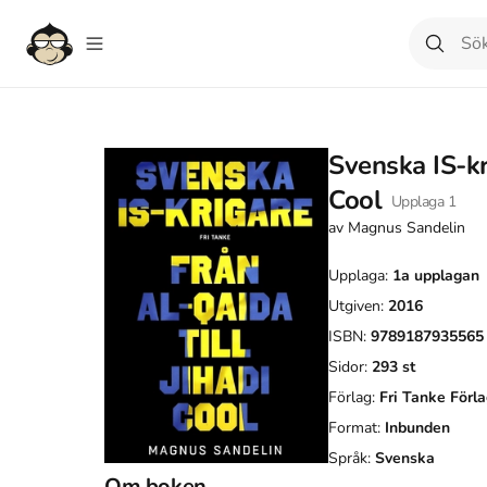
Svenska IS-kri
Cool
Upplaga
1
av
Magnus Sandelin
Upplaga:
1a
upplagan
Utgiven:
2016
ISBN:
9789187935565
Sidor:
293
st
Förlag:
Fri Tanke Förl
Format:
Inbunden
Språk:
Svenska
Om boken