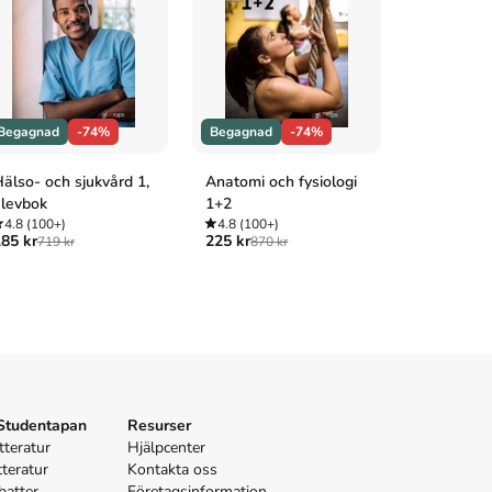
Begagnad
-74%
Begagnad
-74%
Begagnad
älso- och sjukvård 1,
Anatomi och fysiologi
Heureka! 
levbok
1+2
4.8
(100+
199 kr
745 
4.8
(100+)
4.8
(100+)
85 kr
225 kr
719 kr
870 kr
 Studentapan
Resurser
tteratur
Hjälpcenter
tteratur
Kontakta oss
batter
Företagsinformation