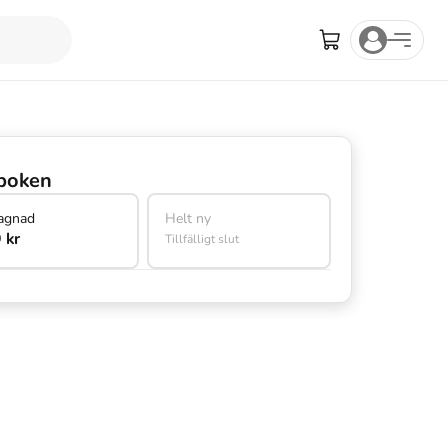
boken
agnad
Helt ny
 kr
Tillfälligt slut