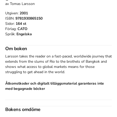
av
Tomas Larsson
Utgiven:
2001
ISBN:
9781930865150
Sidor:
164
st
Förlag:
CATO
Språk:
Engelska
Om boken
Larsson takes the reader on a fast-paced, worldwide journey that 
extends from the slums of Rio to the brothels of Bangkok and 
shows what access to global markets means for those 
struggling to get ahead in the world.
Åtkomstkoder och digitalt tilläggsmaterial garanteras inte
med begagnade böcker
Bokens omdöme
Mer om The race to the top : the real story of