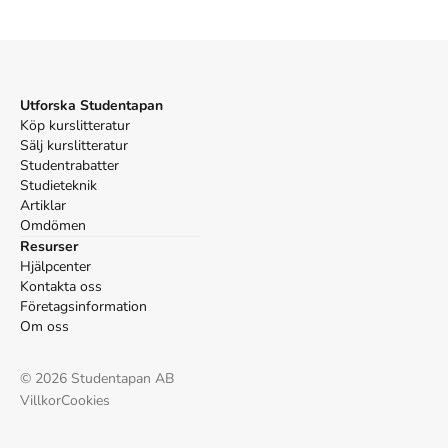
globalization. CATO; 2001.
Utforska Studentapan
Köp kurslitteratur
Sälj kurslitteratur
Studentrabatter
Studieteknik
Artiklar
Omdömen
Resurser
Hjälpcenter
Kontakta oss
Företagsinformation
Om oss
©
2026
Studentapan AB
Villkor
Cookies