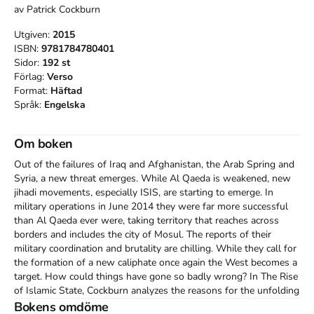
av
Patrick Cockburn
Utgiven:
2015
ISBN:
9781784780401
Sidor:
192
st
Förlag:
Verso
Format:
Häftad
Språk:
Engelska
Om boken
Out of the failures of Iraq and Afghanistan, the Arab Spring and 
Syria, a new threat emerges. While Al Qaeda is weakened, new 
jihadi movements, especially ISIS, are starting to emerge. In 
military operations in June 2014 they were far more successful 
than Al Qaeda ever were, taking territory that reaches across 
borders and includes the city of Mosul. The reports of their 
military coordination and brutality are chilling. While they call for 
the formation of a new caliphate once again the West becomes a 
target. How could things have gone so badly wrong? In The Rise 
of Islamic State, Cockburn analyzes the reasons for the unfolding 
of US and the West's greatest foreign policy debacle and the 
Bokens omdöme