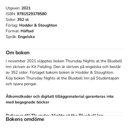
Utgiven:
2021
ISBN:
9781529378580
Sidor:
352
st
Förlag:
Hodder & Stoughton
Format:
Häftad
Språk:
Engelska
Om boken
I november 2021 släpptes boken Thursday Nights at the Bluebell
Inn
skriven av
Kit Fielding
.
Den
är skriven på engelska
och består
av 352 sidor
.
Förlaget bakom boken är
Hodder & Stoughton
.
Köp boken
Thursday Nights at the Bluebell Inn
på Studentapan
och spara
pengar
.
Åtkomstkoder och digitalt tilläggsmaterial garanteras inte
med begagnade böcker
Referera till
Thursday Nights at the Bluebell Inn
Bokens omdöme
Harvard