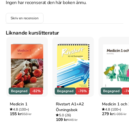
Ingen har recenserat den här boken ännu.
Fielding, K. (2021).
Thursday Nights at the Bluebell Inn
.
Hodder & Stoughton.
Oxford
Skriv en recension
Fielding, Kit,
Thursday Nights at the Bluebell Inn
(Hodder
& Stoughton, 2021).
Liknande kurslitteratur
APA
Fielding, K. (2021).
Thursday Nights at the Bluebell Inn
.
Hodder & Stoughton.
Vancouver
Fielding K. Thursday Nights at the Bluebell Inn. Hodder &
Stoughton; 2021.
Begagnad
-82%
Begagnad
-76%
Begagnad
-7
Medicin 1
Rivstart A1+A2
Medicin 1 och 
4.8
(100+)
Övningsbok
4.8
(100+)
155 kr
279 kr
858 kr
1 086 kr
5.0
(26)
109 kr
446 kr