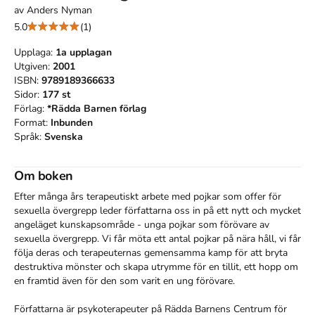
av
Anders Nyman
5.0
(1)
Upplaga:
1a
upplagan
Utgiven:
2001
ISBN:
9789189366633
Sidor:
177
st
Förlag:
*Rädda Barnen förlag
Format:
Inbunden
Språk:
Svenska
Om boken
Efter många års terapeutiskt arbete med pojkar som offer för 
sexuella övergrepp leder författarna oss in på ett nytt och mycket 
angeläget kunskapsområde - unga pojkar som förövare av 
sexuella övergrepp. Vi får möta ett antal pojkar på nära håll, vi får 
följa deras och terapeuternas gemensamma kamp för att bryta 
destruktiva mönster och skapa utrymme för en tillit, ett hopp om 
en framtid även för den som varit en ung förövare.

Författarna är psykoterapeuter på Rädda Barnens Centrum för 