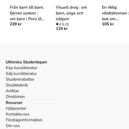
behandling
(Upplaga
1
)
Från barn till barn,
Visuell drog : om
En riktig
Harvard
fjärran syskon :
barn, unga och
våldtäktsman :
om barn i Peru till
nätporr
bok om
Nyman, A. (2001).
Unga förövare : sexuella övergrepp och
239 kr
105 kr
barn i Sverige : en
4.5
(2)
samhällets sy
behandling
. 1:a uppl. *Rädda Barnen förlag.
119 kr
berättelse hur det
våldtäkt
Oxford
gick till när
Nyman, Anders,
Unga förövare : sexuella övergrepp och
svenska barn
behandling
, 1 uppl. (*Rädda Barnen förlag, 2001).
samlade pengar
APA
till barn på
Nyman, A. (2001).
Unga förövare : sexuella övergrepp och
Andernas
Utforska Studentapan
behandling
(1:a uppl.). *Rädda Barnen förlag.
högplatå
Köp kurslitteratur
Vancouver
Sälj kurslitteratur
Nyman A. Unga förövare : sexuella övergrepp och
Studentrabatter
behandling. 1:a uppl. *Rädda Barnen förlag; 2001.
Studieteknik
Artiklar
Omdömen
Resurser
Hjälpcenter
Kontakta oss
Företagsinformation
Om oss