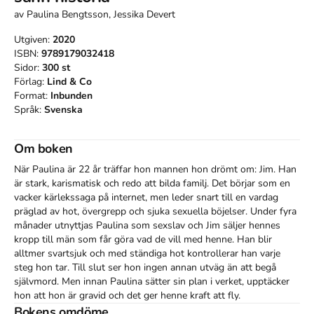
av
Paulina Bengtsson, Jessika Devert
Utgiven:
2020
ISBN:
9789179032418
Sidor:
300
st
Förlag:
Lind & Co
Format:
Inbunden
Språk:
Svenska
Om boken
När Paulina är 22 år träffar hon mannen hon drömt om: Jim. Han 
är stark, karismatisk och redo att bilda familj. Det börjar som en 
vacker kärlekssaga på internet, men leder snart till en vardag 
präglad av hot, övergrepp och sjuka sexuella böjelser. Under fyra 
månader utnyttjas Paulina som sexslav och Jim säljer hennes 
kropp till män som får göra vad de vill med henne. Han blir 
alltmer svartsjuk och med ständiga hot kontrollerar han varje 
steg hon tar. Till slut ser hon ingen annan utväg än att begå 
självmord. Men innan Paulina sätter sin plan i verket, upptäcker 
hon att hon är gravid och det ger henne kraft att fly. 

Några år senare möter hon sin förövare i domstol. Han döms till 
Bokens omdöme