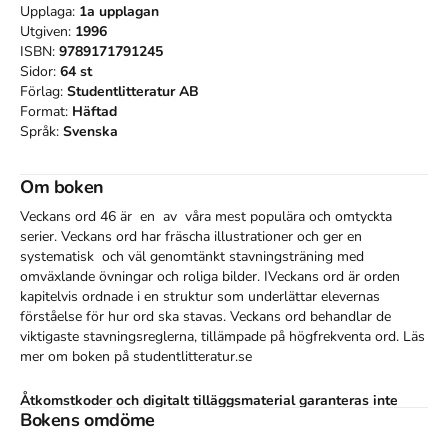
Upplaga:
1a
upplagan
Utgiven:
1996
ISBN:
9789171791245
Sidor:
64
st
Förlag:
Studentlitteratur AB
Format:
Häftad
Språk:
Svenska
Om boken
Veckans ord 46 är  en  av  våra mest populära och omtyckta 
serier. Veckans ord har fräscha illustrationer och ger en 
systematisk  och väl genomtänkt stavningsträning med 
omväxlande övningar och roliga bilder. IVeckans ord är orden 
kapitelvis ordnade i en struktur som underlättar elevernas 
förståelse för hur ord ska stavas. Veckans ord behandlar de 
viktigaste stavningsreglerna, tillämpade på högfrekventa ord. Läs 
mer om boken på studentlitteratur.se
Åtkomstkoder och digitalt tilläggsmaterial garanteras inte
Bokens omdöme
med begagnade böcker