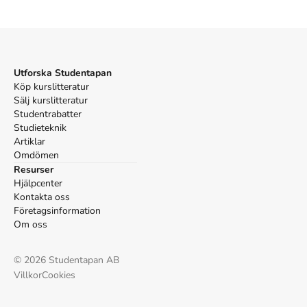
APA
Redin, B., & Hydén, G. (1996).
Veckans ord 4
(1:a uppl.).
Studentlitteratur AB.
Vancouver
Redin B, Hydén G. Veckans ord 4. 1:a uppl.
Utforska Studentapan
Studentlitteratur AB; 1996.
Köp kurslitteratur
Sälj kurslitteratur
Studentrabatter
Studieteknik
Artiklar
Omdömen
Resurser
Hjälpcenter
Kontakta oss
Företagsinformation
Om oss
©
2026
Studentapan AB
Villkor
Cookies