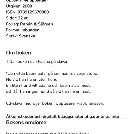
Upplaga:
4e
upplagan
Utgiven:
2009
ISBN:
9789129670080
Sidor:
32
st
Förlag:
Rabén & Sjögren
Format:
Inbunden
Språk:
Svenska
Om boken
Titta i boken och lyssna på skivan!

"Den vilda bebin tjatar på sin mamma varje stund,

Nu vill han ha en liten hund!

En liten hund vill alla ha och bebin allra mest,

och får han ingen hund så vill han ha en häst."

Cd-skiva medföljer boken. Uppläsare: Pia Johansson.
Åtkomstkoder och digitalt tilläggsmaterial garanteras inte
Bokens omdöme
med begagnade böcker