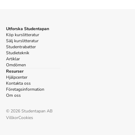
Vancouver
Lindgren B. Vilda Bebin får en hund Titta Lyssna. 4:e
uppl. Rabén & Sjögren; 2009.
Utforska Studentapan
Köp kurslitteratur
Sälj kurslitteratur
Studentrabatter
Studieteknik
Artiklar
Omdömen
Resurser
Hjälpcenter
Kontakta oss
Företagsinformation
Om oss
©
2026
Studentapan AB
Villkor
Cookies