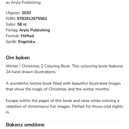
av
Aryla Publishing
Utgiven:
2020
ISBN:
9781912675562
Sidor:
58
st
Förlag:
Aryla Publishing
Format:
Häftad
Språk:
Engelska
Om boken
Winter / Christmas 2 Coloring Book. This colouring book features 
24 hand drawn illustrations.

A wonderful festive book filled with beautiful illustrated images 
that show the magic of Christmas and the winter months.

Escape within the pages of this book and relax while coloring a 
selection of christmassy fun images. Perfect for those cold nights 
in.

A great pastime for all ages  Makes a lovely gift and keepsake.

Bokens omdöme