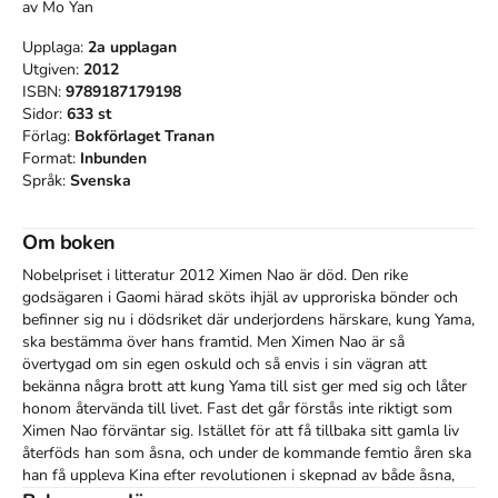
av
Mo Yan
Upplaga:
2a
upplagan
Utgiven:
2012
ISBN:
9789187179198
Sidor:
633
st
Förlag:
Bokförlaget Tranan
Format:
Inbunden
Språk:
Svenska
Om boken
Nobelpriset i litteratur 2012 Ximen Nao är död. Den rike 
godsägaren i Gaomi härad sköts ihjäl av upproriska bönder och 
befinner sig nu i dödsriket där underjordens härskare, kung Yama, 
ska bestämma över hans framtid. Men Ximen Nao är så 
övertygad om sin egen oskuld och så envis i sin vägran att 
bekänna några brott att kung Yama till sist ger med sig och låter 
honom återvända till livet. Fast det går förstås inte riktigt som 
Ximen Nao förväntar sig. Istället för att få tillbaka sitt gamla liv 
återföds han som åsna, och under de kommande femtio åren ska 
han få uppleva Kina efter revolutionen i skepnad av både åsna, 
oxe, gris, hund och apa innan han blir människa igen. Hela tiden i 