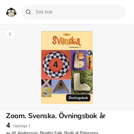
Övningsbok
Zoom. Svenska. Övningsbok år
4
Upplaga
1
av
Jill Andersson, Birgitta Falk, Bodil af Petersens