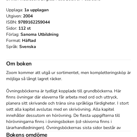
Upplaga:
1a
upplagan
Utgiven:
2004
ISBN:
9789162259044
Sidor:
112
st
Förlag:
Sanoma Utbildning
Format:
Häftad
Språk:
Svenska
Om boken
Zoom kommer att utgå ur sortimentet, men kompletteringsköp är 
möjliga så långt lagret räcker.

Övningsböckerna är tydligt kopplade till grundböckerna. Här 
finns övningar där eleverna får arbeta med ord och uttryck, 
planera sitt skrivande och träna sina språkliga färdigheter. I stort 
sett alla kapitel avslutas med en skrivövning. Alla kapitel 
innehåller dessutom en hörövning. De flesta uppgifterna till 
hörövningarna finns i övningsboken (cd-skivorna finns i 
lärarhandledningen). Övningsböckernas sista sidor består av 
fristående övningar, som kan göras som extrauppgifter, när 
Bokens omdöme