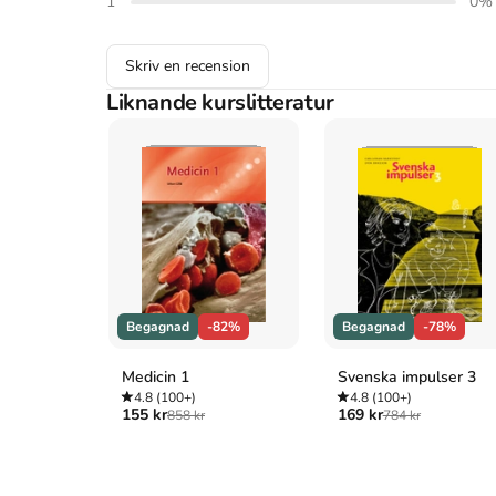
1
0
%
Skriv en recension
Liknande kurslitteratur
Begagnad
-82%
Begagnad
-78%
Medicin 1
Svenska impulser 3
4.8
(100+)
4.8
(100+)
155 kr
169 kr
858 kr
784 kr