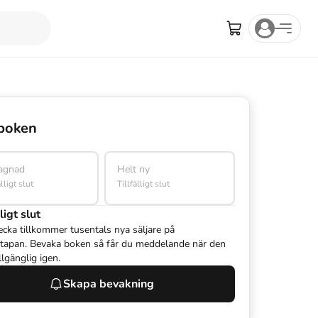
boken
agnad
Helt ny
älligt slut
Tillfälligt slut
ligt slut
ecka tillkommer tusentals nya säljare på
tapan. Bevaka boken så får du meddelande när den
illgänglig igen.
Skapa bevakning