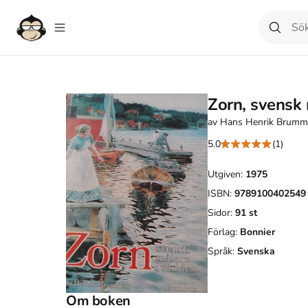
Zorn, svensk 
av
Hans Henrik Brumm
5.0
(1)
Utgiven:
1975
ISBN:
9789100402549
Sidor:
91
st
Förlag:
Bonnier
Språk:
Svenska
Om boken