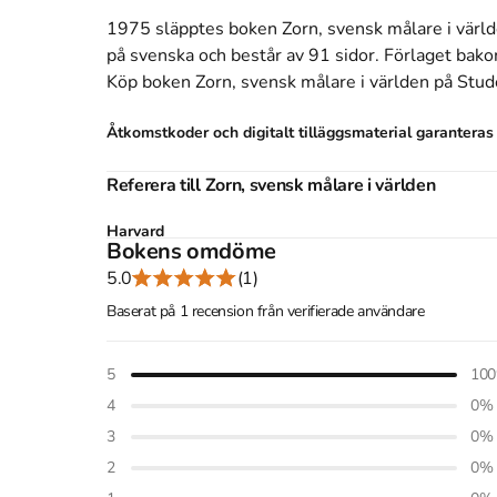
1975 släpptes boken Zorn, svensk målare i värl
på svenska
och består av 91 sidor
.
Förlaget bako
Köp boken
Zorn, svensk målare i världen
på Stud
Åtkomstkoder och digitalt tilläggsmaterial garantera
Referera till
Zorn, svensk målare i världen
Harvard
Bokens omdöme
Brummer, H. H. (1975).
Zorn, svensk målare i världen
. B
5.0
(1)
Oxford
Brummer, Hans Henrik,
Zorn, svensk målare i världen
(Bo
Baserat på 1 recension från verifierade användare
APA
Brummer, H. H. (1975).
Zorn, svensk målare i världen
. B
5
100
Vancouver
Brummer HH. Zorn, svensk målare i världen. Bonnier; 19
4
0
%
3
0
%
2
0
%