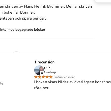
den
skriven av
Hans Henrik Brummer
.
Den
är skriven
m boken är
Bonnier
.
entapan och spara
pengar
.
s inte med begagnade böcker
onnier.
1 recension
Ulla
nnier, 1975).
Grästorp
9 månader sedan
onnier.
I boken visas bilder av överlägsen konst so
%
rörelser.
75.