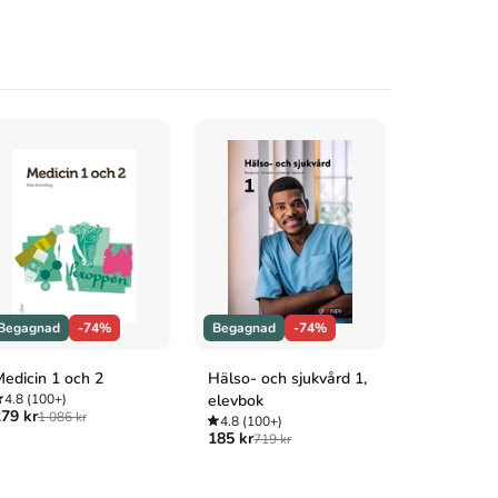
Begagnad
-74%
Begagnad
-74%
Begagnad
edicin 1 och 2
Hälso- och sjukvård 1,
Anatomi oc
4.8
(100+)
elevbok
1+2
79 kr
1 086 kr
4.8
(100+)
4.8
(100+
185 kr
229 kr
719 kr
870 