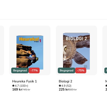
Begagnad
-77%
Begagnad
-75%
Heureka Fysik 1
Biologi 2
M
4.7
(100+)
4.9
(52)
169 kr
225 kr
2
745 kr
889 kr