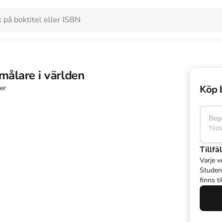
målare i världen
Köp 
er
Beg
Tillf
Tillfäl
Varje v
Studen
finns t