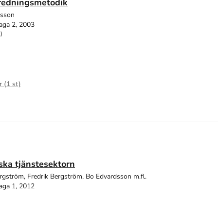
tredningsmetodik
dsson
aga 2, 2003
)
r (
1
st)
ka tjänstesektorn
ergström, Fredrik Bergström, Bo Edvardsson m.fl.
aga 1, 2012