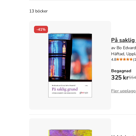
13 böcker
-41%
På saklig
av Bo Edvard
Häftad, Uppl
4.8
(
Begagnad
325 kr
554
Fler upplago