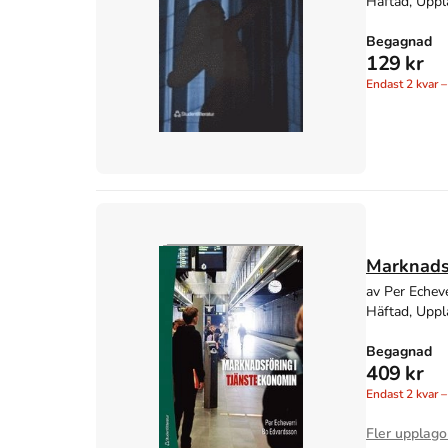
Häftad, Uppl
Begagnad
129 kr
Endast
2
kvar –
Marknads
av Per Echev
Häftad, Uppl
Begagnad
409 kr
Endast
2
kvar –
Fler upplago