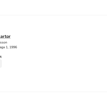
kartor
dsson
aga 1, 1996
ut