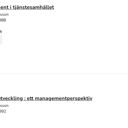
nt i tjänstesamhället
dsson
1988
ut
utveckling : ett managementperspektiv
dsson
1992