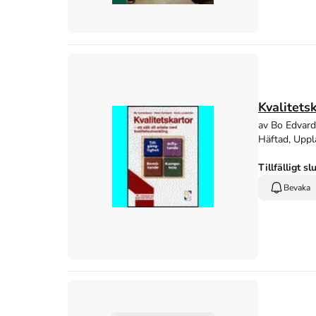
Kvalitets
av Bo Edvar
Häftad, Uppl
Tillfälligt sl
Bevaka