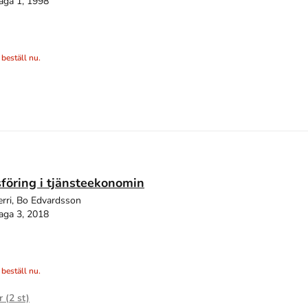
aga 1, 1998
 beställ nu.
föring i tjänsteekonomin
erri, Bo Edvardsson
aga 3, 2018
 beställ nu.
r (
2
st)