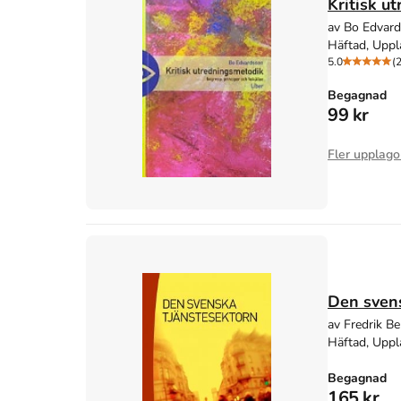
Kritisk u
av Bo Edvar
Häftad, Uppl
5.0
(2
Begagnad
99 kr
Fler upplago
Den svens
av Fredrik B
Häftad, Uppl
Begagnad
165 kr