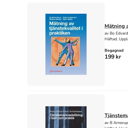
Mätning a
av Bo Edvard
Häftad, Uppl
Begagnad
199 kr
Tjänstema
av B Arneru