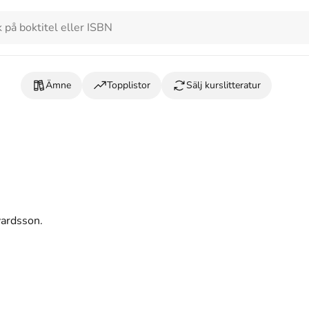
Ämne
Topplistor
Sälj kurslitteratur
vardsson.