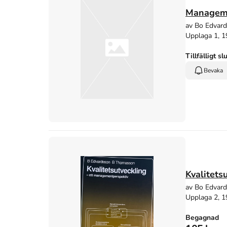
Manageme
av Bo Edvar
Upplaga 1, 
Tillfälligt sl
Bevaka
Kvalitets
av Bo Edvar
Upplaga 2, 
Begagnad