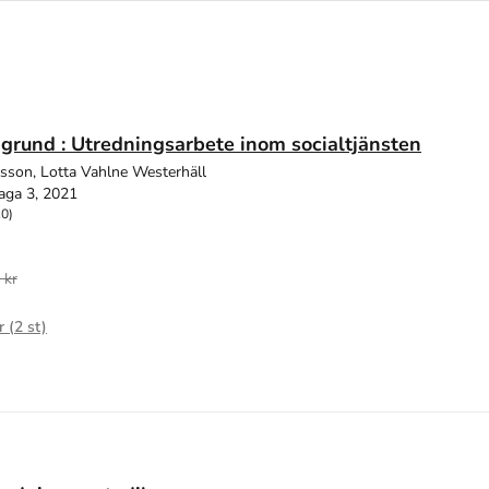
 grund : Utredningsarbete inom socialtjänsten
sson, Lotta Vahlne Westerhäll
aga 3, 2021
10)
 kr
r (
2
st)