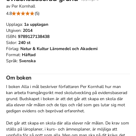
av
Per Kornhall
4.8
(5)
Upplaga:
1a
upplagan
Utgiven:
2014
ISBN:
9789127138438
Sidor:
240
st
Förlag:
Natur & Kultur Läromedel och Akademi
Format:
Häftad
Språk:
Svenska
Om boken
I boken Alla i mål beskriver författaren Per Kornhall hur man 
kan arbeta framgångsrikt med skolutveckling på evidensbaserad 
grund. Budskapet i boken är att det går att skapa en skola där 
alla elever når målen och de tips och råd som ges lutar sig mot 
gedigen evidens och beprövad erfarenhet.

Det går att skapa en skola där alla elever når målen. De krav som 
ställs på läroplaner, i kurs- och ämnesplaner, är möjliga att 
uppfylla för så gott som alla. Men om man ska nå dit krävs det 