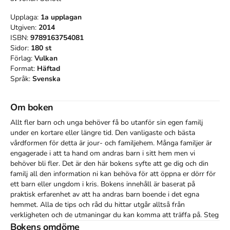
Upplaga:
1a
upplagan
Utgiven:
2014
ISBN:
9789163754081
Sidor:
180
st
Förlag:
Vulkan
Format:
Häftad
Språk:
Svenska
Om boken
Allt fler barn och unga behöver få bo utanför sin egen familj 
under en kortare eller längre tid. Den vanligaste och bästa 
vårdformen för detta är jour- och familjehem. Många familjer är 
engagerade i att ta hand om andras barn i sitt hem men vi 
behöver bli fler. Det är den här bokens syfte att ge dig och din 
familj all den information ni kan behöva för att öppna er dörr för 
ett barn eller ungdom i kris. Bokens innehåll är baserat på 
praktisk erfarenhet av att ha andras barn boende i det egna 
hemmet. Alla de tips och råd du hittar utgår alltså från 
verkligheten och de utmaningar du kan komma att träffa på. Steg 
för steg får du veta hur du kan organisera ditt hem och din 
Bokens omdöme