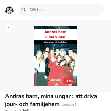
-17%
Andras barn, mina ungar : att driva
jour- och familjehem
Upplaga
1
av
Johan Schött