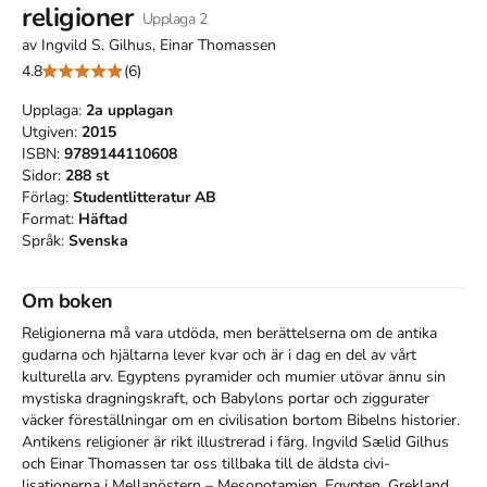
religioner
Upplaga
2
av
Ingvild S. Gilhus, Einar Thomassen
4.8
(6)
Upplaga:
2a
upplagan
Utgiven:
2015
ISBN:
9789144110608
Sidor:
288
st
Förlag:
Studentlitteratur AB
Format:
Häftad
Språk:
Svenska
Om boken
Religionerna må vara utdöda, men berättelserna om de antika 
gudarna och hjältarna lever kvar och är i dag en del av vårt 
kulturella arv. Egyptens pyramider och mumier utövar ännu sin 
mystiska dragningskraft, och Babylons portar och ziggurater 
väcker föreställningar om en civilisation bortom Bibelns historier.

Antikens religioner är rikt illustrerad i färg. Ingvild Sælid Gilhus 
och Einar Thomassen tar oss tillbaka till de äldsta civi-
lisationerna i Mellanöstern – Mesopotamien, Egypten, Grekland, 