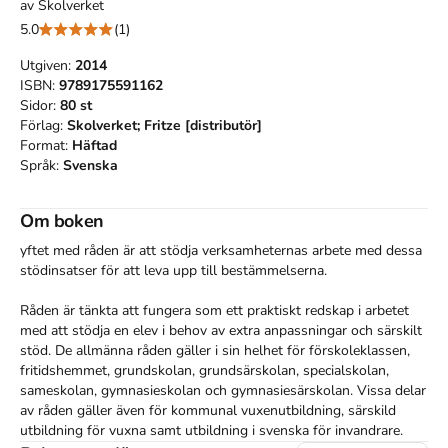
av
Skolverket
5.0
(1)
Utgiven:
2014
ISBN:
9789175591162
Sidor:
80
st
Förlag:
Skolverket; Fritze [distributör]
Format:
Häftad
Språk:
Svenska
Om boken
yftet med råden är att stödja verksamheternas arbete med dessa 
stödinsatser för att leva upp till bestämmelserna.

Råden är tänkta att fungera som ett praktiskt redskap i arbetet 
med att stödja en elev i behov av extra anpassningar och särskilt 
stöd. De allmänna råden gäller i sin helhet för förskoleklassen, 
fritidshemmet, grundskolan, grundsärskolan, specialskolan, 
sameskolan, gymnasieskolan och gymnasiesärskolan. Vissa delar 
av råden gäller även för kommunal vuxenutbildning, särskild 
utbildning för vuxna samt utbildning i svenska för invandrare. 
