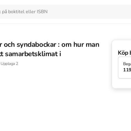
or och syndabockar : om hur man
Köp 
tt samarbetsklimat i
Upplaga
2
Beg
119