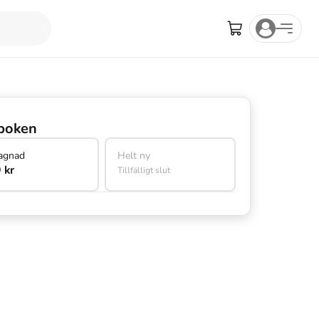
boken
agnad
Helt ny
 kr
Tillfälligt slut