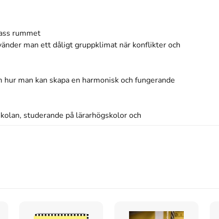
lass rummet

änder man ett dåligt gruppklimat när konflikter och 
m hur man kan skapa en harmonisk och fungerande 
 skolan, studerande på lärarhögskolor och 
år arbetat tillsammans med lärare ute i klasser, och 
s inte med begagnade böcker