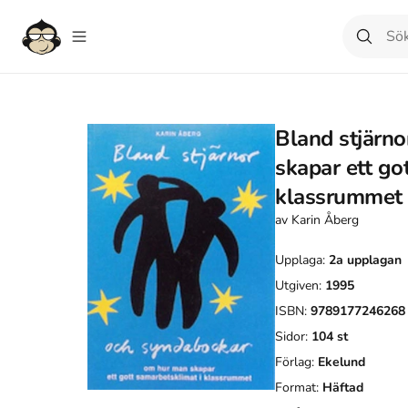
Bland stjärn
skapar ett go
klassrummet
av
Karin Åberg
Upplaga:
2a
upplagan
Utgiven:
1995
ISBN:
9789177246268
Sidor:
104
st
Förlag:
Ekelund
Format:
Häftad