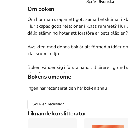
Språk:
Svenska
Om boken
Om hur man skapar ett gott samarbetsklimat i k
Hur skapas goda relationer i klass rummet? Hur v
dålig stämning hotar att förstöra ar bets glädjen?

Avsikten med denna bok är att förmedla idéer o
klassrumsmiljö.

Boken vänder sig i första hand till lärare i grund
elevvårdspersonal.

Bokens omdöme
Författaren, som är skolkurator, har under många 
Ingen har recenserat den här boken ännu.
boken bygger bl a på dessa erfarenheter.
Skriv en recension
Åtkomstkoder och digitalt tilläggsmaterial garantera
Liknande kurslitteratur