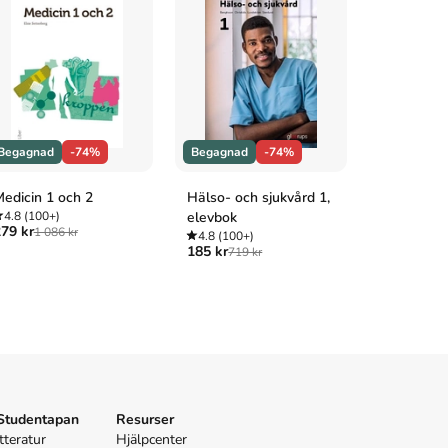
Begagnad
-74%
Begagnad
-74%
Begagnad
edicin 1 och 2
Hälso- och sjukvård 1,
Heureka! 
4.8
(100+)
elevbok
4.8
(100+
79 kr
199 kr
1 086 kr
745 
4.8
(100+)
185 kr
719 kr
 Studentapan
Resurser
tteratur
Hjälpcenter