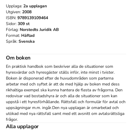
Upplaga:
2a
upplagan
Utgiven:
2008
ISBN:
9789139109464
Sidor:
309
st
Förlag:
Norstedts Juridik AB
Format:
Häftad
Språk:
Svenska
Om boken
En praktisk handbok som beskriver alla de situationer som 
hyresvärdar och hyresgäster ställs inför, inte minst i tvister. 
Boken är disponerad efter de huvudområden som parterna 
arbetar med och syftet är att de med hjälp av boken med dess 
rikhaltiga exempel ska kunna hantera de flesta av frågorna. Den 
redovisar vad bostadshyra är och alla de situationer som kan 
uppstå i ett hyresförhållande. Rättsfall och formulär för avtal och 
uppsägningar m.m. ingår.Den nya upplagan är omarbetad och 
utökad med nya rättsfall samt med ett avsnitt om avtalsrättsliga 
frågor.
Alla upplagor