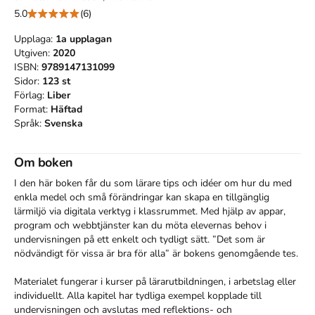
5.0
(6)
Upplaga:
1a
upplagan
Utgiven:
2020
ISBN:
9789147131099
Sidor:
123
st
Förlag:
Liber
Format:
Häftad
Språk:
Svenska
Om boken
I den här boken får du som lärare tips och idéer om hur du med 
enkla medel och små förändringar kan skapa en tillgänglig 
lärmiljö via digitala verktyg i klassrummet. Med hjälp av appar, 
program och webbtjänster kan du möta elevernas behov i 
undervisningen på ett enkelt och tydligt sätt. ”Det som är 
nödvändigt för vissa är bra för alla” är bokens genomgående tes.

Materialet fungerar i kurser på lärarutbildningen, i arbetslag eller 
individuellt. Alla kapitel har tydliga exempel kopplade till 
undervisningen och avslutas med reflektions- och 