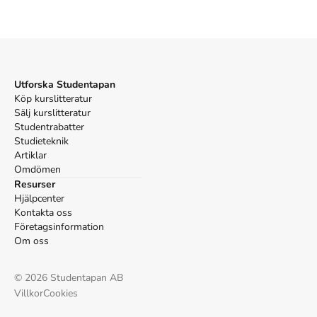
Mer om I taket lyser stjärnorna (2006)
I maj 2006 släpptes boken I taket lyser stjärnorna
skriven av
Johanna Thydell
.
Det är den 1a upplagan av kursboken.
Den
är
skriven på svenska
och består av 222 sidor
.
Förlaget bakom
Utforska Studentapan
boken är
Natur & Kultur
som har sitt säte i Stockholm
.
Köp kurslitteratur
Köp boken
I taket lyser stjärnorna
på Studentapan och spara
Sälj kurslitteratur
pengar
.
Studentrabatter
Referera till
I taket lyser stjärnorna
(Upplaga
1
)
Studieteknik
Artiklar
Harvard
Omdömen
Resurser
Thydell, J. (2006).
I taket lyser stjärnorna
. 1:a uppl. Natur
Hjälpcenter
& Kultur.
Kontakta oss
Oxford
Företagsinformation
Thydell, Johanna,
I taket lyser stjärnorna
, 1 uppl. (Natur &
Om oss
Kultur, 2006).
APA
Thydell, J. (2006).
I taket lyser stjärnorna
(1:a uppl.). Natur
©
2026
Studentapan AB
& Kultur.
Villkor
Cookies
Vancouver