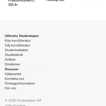
Psykoanalytikers
APA
151 kr
Essäer
McDougall, J. (1988).
Jagets teatrar : Illusion och sanning
på psykoanalysens scen
(1:a uppl.). Natur & Kultur.
Vancouver
McDougall J. Jagets teatrar : Illusion och sanning på
psykoanalysens scen. 1:a uppl. Natur & Kultur; 1988.
Utforska Studentapan
Köp kurslitteratur
Sälj kurslitteratur
Studentrabatter
Studieteknik
Artiklar
Omdömen
Resurser
Hjälpcenter
Kontakta oss
Företagsinformation
Om oss
©
2026
Studentapan AB
Villkor
Cookies