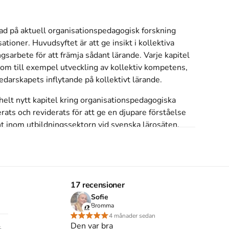
ad på aktuell organisationspedagogisk forskning 
tioner. Huvudsyftet är att ge insikt i kollektiva 
sarbete för att främja sådant lärande. Varje kapitel 
 som till exempel utveckling av kollektiv kompetens, 
ledarskapets inflytande på kollektivt lärande.
elt nytt kapitel kring organisationspedagogiska 
ats och reviderats för att ge en djupare förståelse 
t inom utbildningssektorn vid svenska lärosäten.
itet och högskolor som inriktar sig mot arbetsliv, 
Men även chefer och ledare inom olika 
l för att driva praktiskt utvecklingsarbete inom sina 
17 recensioner
Sofie
s inte med begagnade böcker
Bromma
4 månader sedan
Den var bra