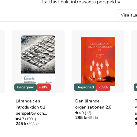
Lättläst bok, intressanta perspektiv
, Marianne, Larsson, Pär, Thunborg, Camilla &
Visa all
pl. (Studentlitteratur AB, 2021).
on, P., Thunborg, C., & Wilhelmson, L. (2021).
atur AB.
hunborg C, m.fl. Kollektivt lärande - i arbetslivet.
Begagnad
-38%
Begagnad
-39%
Lärande : en
Den lärande
T
introduktion till
organisationen 2.0
w
perspektiv och
4.9
(12)
u
295 kr
481 kr
metaforer
4.7
(100+)
p
245 kr
3
398 kr
w