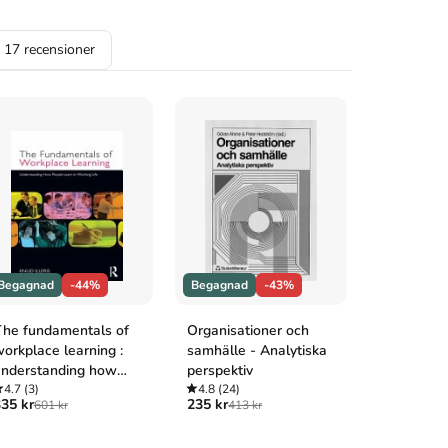
a
17
recensioner
Begagnad
-44%
Begagnad
-43%
Begagnad
he fundamentals of
Organisationer och
Organisat
orkplace learning :
samhälle - Analytiska
organiseri
nderstanding how
perspektiv
4.8
(100+
415 kr
639 
eople learn in
4.7
(3)
4.8
(24)
35 kr
235 kr
601 kr
413 kr
orking life