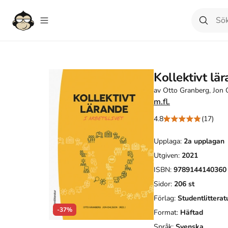
Kollektivt lär
av
Otto Granberg, Jon
m.fl.
4.8
(17)
Upplaga:
2a
upplagan
Utgiven:
2021
ISBN:
9789144140360
Sidor:
206
st
Förlag:
Studentlitterat
-37%
Format:
Häftad
Språk:
Svenska