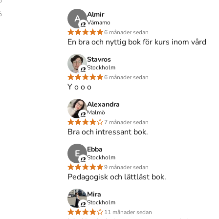
%
%
Almir
A
Värnamo
6 månader sedan
 i arbetslivet
skriven av
Otto Granberg
,
Jon Ohlsson
,
En bra och nyttig bok för kurs inom vård
n
,
Camilla Thunborg
,
Lena Wilhelmson
.
Det är den
Stavros
enska
och består av 206 sidor
djupgående information
Stockholm
itteratur AB
som har sitt säte i Lund
.
6 månader sedan
udentapan och spara
uppåt 37% jämfört med lägsta
Y o o o
Alexandra
Malmö
7 månader sedan
Bra och intressant bok.
Ebba
E
Stockholm
9 månader sedan
plaga
2
)
Pedagogisk och lättläst bok.
Mira
Stockholm
son, P., Thunborg, C. & Wilhelmson, L. (2021).
11 månader sedan
tur AB.