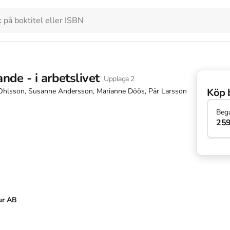
ande - i arbetslivet
Upplaga
2
Köp 
 Ohlsson, Susanne Andersson, Marianne Döös, Pär Larsson
Beg
259
ur AB