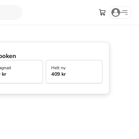
boken
agnad
Helt ny
 kr
409 kr