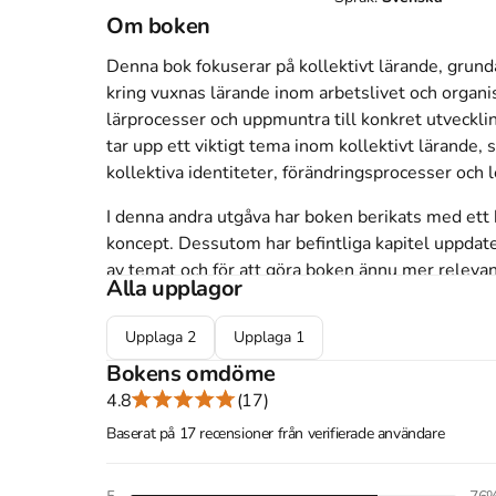
Om boken
Denna bok fokuserar på kollektivt lärande, grund
kring vuxnas lärande inom arbetslivet och organisa
lärprocesser och uppmuntra till konkret utveckling
tar upp ett viktigt tema inom kollektivt lärande,
kollektiva identiteter, förändringsprocesser och 
I denna andra utgåva har boken berikats med ett h
koncept. Dessutom har befintliga kapitel uppdater
av temat och för att göra boken ännu mer relevan
Alla upplagor
Boken är särskilt lämpad för studenter vid univers
Upplaga
2
Upplaga
1
lärande, personal- och organisationsutveckling. 
verksamhetsområden kan dra nytta av dess innehål
Bokens omdöme
organisationer.
4.8
(17)
Baserat på 17 recensioner från verifierade användare
Åtkomstkoder och digitalt tilläggsmaterial garantera