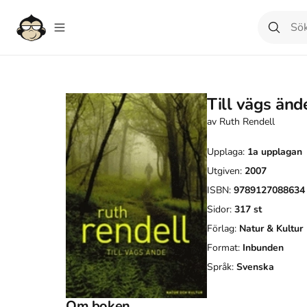
Till vägs änd
av
Ruth Rendell
Upplaga:
1a
upplagan
Utgiven:
2007
ISBN:
9789127088634
Sidor:
317
st
Förlag:
Natur & Kultur
Format:
Inbunden
Språk:
Svenska
Om boken