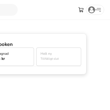
boken
agnad
Helt ny
 kr
Tillfälligt slut