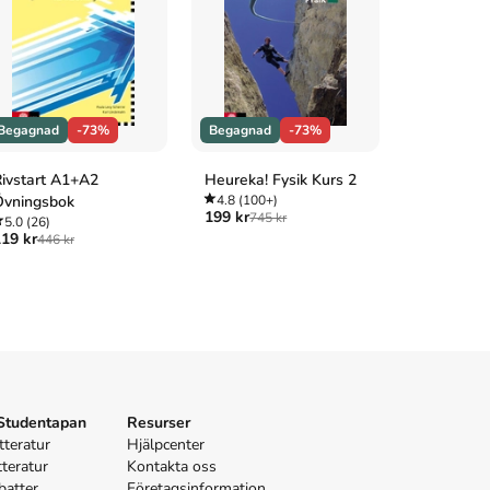
Begagnad
-73%
Begagnad
-73%
Begagnad
ivstart A1+A2
Heureka! Fysik Kurs 2
Svensk int
Övningsbok
4.8
(100+)
privat- oc
199 kr
745 kr
5.0
(26)
4.7
(3)
19 kr
175 kr
446 kr
645 
 Studentapan
Resurser
tteratur
Hjälpcenter
tteratur
Kontakta oss
batter
Företagsinformation