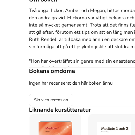
Två unga flickor, Amber och Megan, hittas mördad
den andra gravid. Flickorna var ytligt bekanta 
inte så mycket gemensamt. Trots att det finns f
att gå efter, förutom ett tips om att en lång man 
Ruth Rendell är tillbaka med ännu en deckare om
sin förmåga att på ett psykologiskt sätt skildra 
"Hon har överträffat sin genre med sin enastående
det mänskliga psyket. "

Bokens omdöme
P. D. James

Ingen har recenserat den här boken ännu.
"Otvetydigt den mest briljanta deckarförfattaren i 
Patricia Cornwell

Skriv en recension
Liknande kurslitteratur
Ruth Rendell föddes 1930 i England, är en av värl
sina böcker om kommissarie Wexford och för sina p
språk.