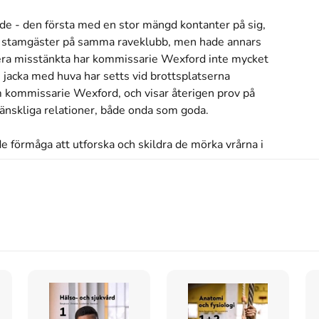
e - den första med en stor mängd kontanter på sig, 
och stamgäster på samma raveklubb, men hade annars 
lera misstänkta har kommissarie Wexford inte mycket 
i jacka med huva har setts vid brottsplatserna 

 kommissarie Wexford, och visar återigen prov på 
mänskliga relationer, både onda som goda.

 förmåga att utforska och skildra de mörka vrårna i 
vår tid."

dens främsta kriminalförfattare, framförallt känd för 
sykologiska thrillers. Hon är översatt till tjugofem 