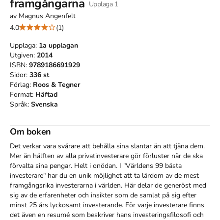
framgångarna
Upplaga
1
av
Magnus Angenfelt
4.0
(1)
Upplaga:
1a
upplagan
Utgiven:
2014
ISBN:
9789186691929
Sidor:
336
st
Förlag:
Roos & Tegner
Format:
Häftad
Språk:
Svenska
Om boken
Det verkar vara svårare att behålla sina slantar än att tjäna dem. 
Mer än hälften av alla privatinvesterare gör förluster när de ska 
förvalta sina pengar. Helt i onödan. I "Världens 99 bästa 
investerare" har du en unik möjlighet att ta lärdom av de mest 
framgångsrika investerarna i världen. Här delar de generöst med 
sig av de erfarenheter och insikter som de samlat på sig efter 
minst 25 års lyckosamt investerande. För varje investerare finns 
det även en resumé som beskriver hans investeringsfilosofi och 