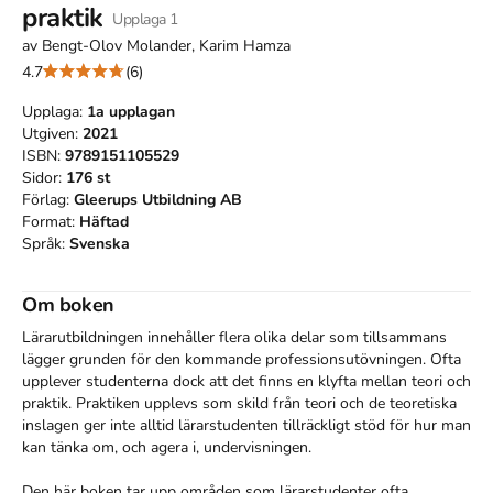
praktik
Upplaga
1
av
Bengt-Olov Molander, Karim Hamza
4.7
(6)
Upplaga:
1a
upplagan
Utgiven:
2021
ISBN:
9789151105529
Sidor:
176
st
Förlag:
Gleerups Utbildning AB
Format:
Häftad
Språk:
Svenska
Om boken
Lärarutbildningen innehåller flera olika delar som tillsammans 
lägger grunden för den kommande professionsutövningen. Ofta 
upplever studenterna dock att det finns en klyfta mellan teori och 
praktik. Praktiken upplevs som skild från teori och de teoretiska 
inslagen ger inte alltid lärarstudenten tillräckligt stöd för hur man 
kan tänka om, och agera i, undervisningen. 

Den här boken tar upp områden som lärarstudenter ofta 