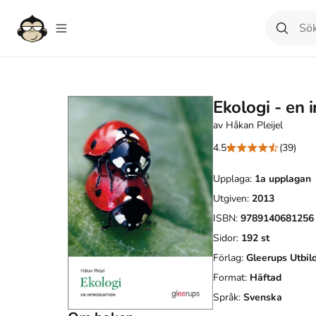
Ekologi - en 
av
Håkan Pleijel
4.5
(39)
Upplaga:
1a
upplagan
Utgiven:
2013
ISBN:
9789140681256
Sidor:
192
st
Förlag:
Gleerups Utbil
Format:
Häftad
Språk:
Svenska