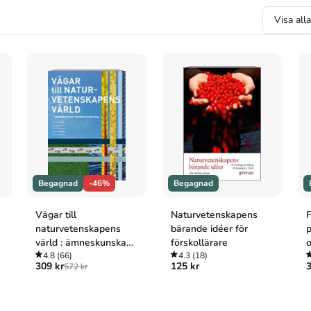
ps Utbildning AB, 2013).
Visa all
leerups Utbildning AB.
Utbildning AB; 2013.
Begagnad
-46%
Begagnad
Vägar till
Naturvetenskapens
F
naturvetenskapens
bärande idéer för
p
värld : ämneskunskap i
förskollärare
didaktisk belysning
4.8
(66)
4.3
(18)
u
309 kr
125 kr
3
572 kr
k
l