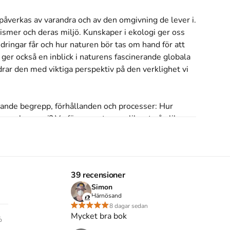
påverkas av varandra och av den omgivning de lever i. 
mer och deras miljö. Kunskaper i ekologi ger oss 
dringar får och hur naturen bör tas om hand för att 
er också en inblick i naturens fascinerande globala 
rar den med viktiga perspektiv på den verklighet vi 
ande begrepp, förhållanden och processer: Hur 
g och energi? Varför ser naturen olika ut på olika 
n ekosystemen genom skogsbruk, jordbruk och utsläpp 
utan tidigare naturvetenskaplig utbildning, men även 
39 recensioner
ågor och vill veta mer.

Simon
Härnösand
öteborgs universitet.
8 dagar sedan
Mycket bra bok
%
s inte med begagnade böcker