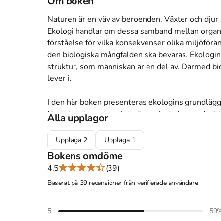
Om boken
Naturen är en väv av beroenden. Växter och djur 
Ekologi handlar om dessa samband mellan organis
förståelse för vilka konsekvenser olika miljöförän
den biologiska mångfalden ska bevaras. Ekologin g
struktur, som människan är en del av. Därmed bid
lever i.

I den här boken presenteras ekologins grundlägg
försörjer sig exempelvis djur och växter med närin
Alla upplagor
delar av jordklotet? Och hur påverkar människa
av olika ämnen?

Upplaga
2
Upplaga
1
Bokens omdöme
Boken vänder sig till studenter på högskolenivå 
4.5
(39)
till andra som intresserar sig för natur och miljöfr
Baserat på 39 recensioner från verifierade användare
Håkan Pleijel är professor i miljövetenskap vid G
5
59
Åtkomstkoder och digitalt tilläggsmaterial garantera