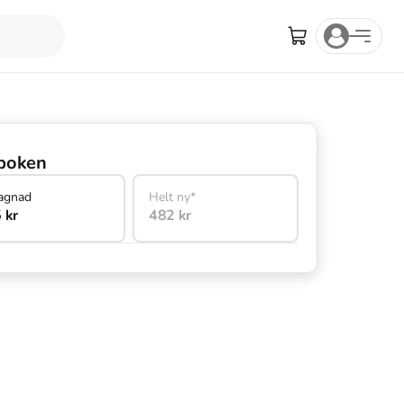
boken
agnad
Helt ny*
 kr
482 kr