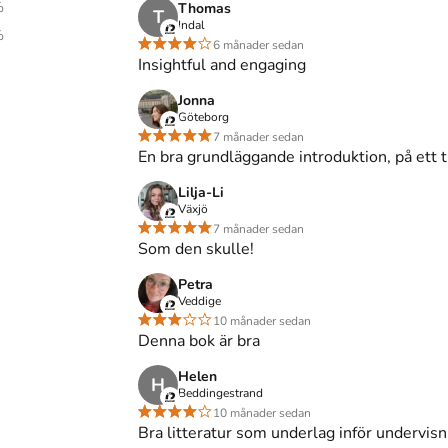
%
Thomas
T
Indal
%
6 månader sedan
Insightful and engaging
Jonna
duktion
skriven av
Håkan Pleijel
Göteborg
.
Det är den 1a
7 månader sedan
ka
och består av 192 sidor
djupgående information
En bra grundläggande introduktion, på ett t
tbildning AB
som har sitt säte i Malmö
.
pan och spara
pengar
.
Lilja-Li
Växjö
7 månader sedan
Som den skulle!
Petra
Veddige
10 månader sedan
Denna bok är bra
)
Helen
H
Beddingestrand
10 månader sedan
eerups Utbildning AB.
Bra litteratur som underlag inför undervisn