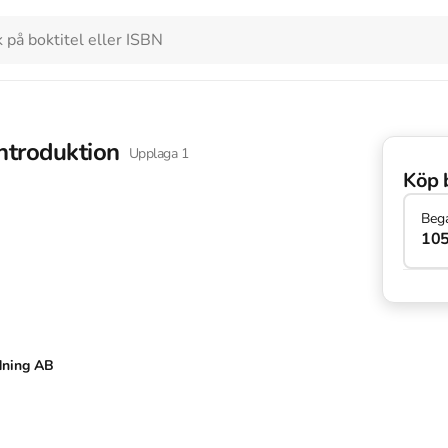
introduktion
Upplaga
1
Köp 
Beg
105
dning AB