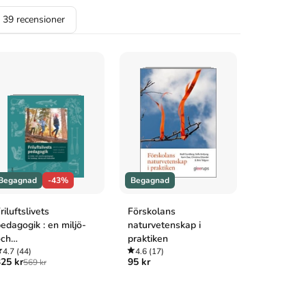
a
39
recensioner
Begagnad
-43%
Begagnad
Begagnad
riluftslivets
Förskolans
Våga språ
edagogik : en miljö-
naturvetenskap i
4.5
(8)
299 kr
695 
och
praktiken
tomhuspedagogik för
4.7
(44)
4.6
(17)
25 kr
95 kr
569 kr
unskap, känsla och
ivskvalitet