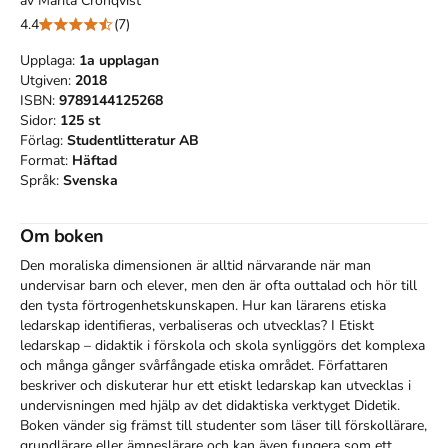
av
Marita Cronqvist
4.4
(7)
Upplaga:
1a
upplagan
Utgiven:
2018
ISBN:
9789144125268
Sidor:
125
st
Förlag:
Studentlitteratur AB
Format:
Häftad
Språk:
Svenska
Om boken
Den moraliska dimensionen är alltid närvarande när man 
undervisar barn och elever, men den är ofta outtalad och hör till 
den tysta förtrogenhetskunskapen. Hur kan lärarens etiska 
ledarskap identifieras, verbaliseras och utvecklas? I Etiskt 
ledarskap – didaktik i förskola och skola synliggörs det komplexa 
och många gånger svårfångade etiska området. Författaren 
beskriver och diskuterar hur ett etiskt ledarskap kan utvecklas i 
undervisningen med hjälp av det didaktiska verktyget Didetik. 
Boken vänder sig främst till studenter som läser till förskollärare, 
grundlärare eller ämneslärare och kan även fungera som ett 