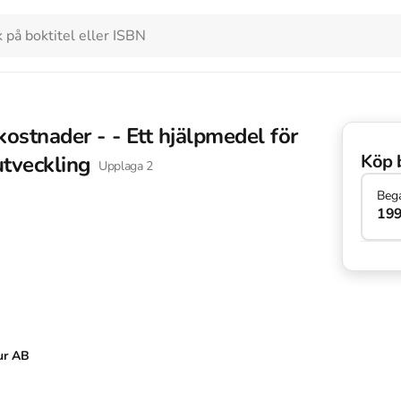
kostnader - - Ett hjälpmedel för
Köp 
tveckling
Upplaga
2
Beg
199
ur AB