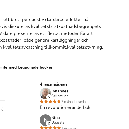
ett brett perspektiv där deras effekter på 
vis diskuteras kvalitetsbristkostnadsbegreppets 
Vidare presenteras ett flertal metoder för att 
tkostnader, både genom kartläggningar och 
kvalitetsavkastning tillkommit.kvalitetsstyrning, 
s inte med begagnade böcker
4 recensioner
Johannes
el för verksamhetsutveckling (2001)
Sollentuna
7 månader sedan
ostnader - - Ett hjälpmedel för
En revolutionerande bok!
Det är den 2a upplagan av kursboken.
%
Den
är skriven
nformation om teknik
.
Förlaget bakom boken är
Nina
N
Uppsala
1 år sedan