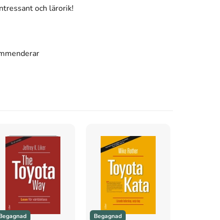
ressant och lärorik!
kommenderar
Begagnad
Begagnad
Begagnad