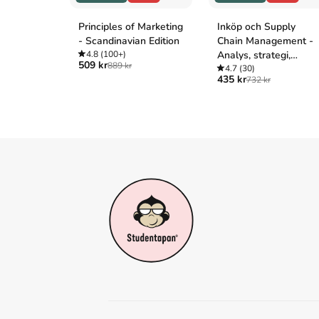
Principles of Marketing
Inköp och Supply
- Scandinavian Edition
Chain Management -
4.8
(100+)
Analys, strategi,
509 kr
889 kr
planering och praktik
4.7
(30)
435 kr
732 kr