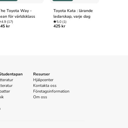
he Toyota Way -
Toyota Kata : lärande
Operation
ean för världsklass
ledarskap, varje dag
5.0
(1)
349 kr
4.9
(17)
5.0
(1)
45 kr
425 kr
 Studentapan
Resurser
tteratur
Hjälpcenter
tteratur
Kontakta oss
batter
Företagsinformation
nik
Om oss
n