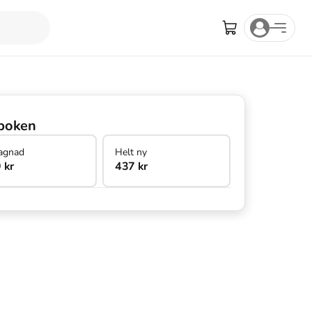
boken
agnad
Helt ny
 kr
437 kr