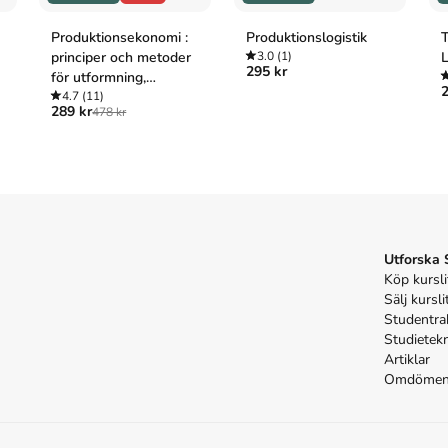
Produktionsekonomi :
Produktionslogistik
T
principer och metoder
3.0
(1)
L
295 kr
för utformning,
2
styrning och utveckling
4.7
(11)
289 kr
478 kr
av industriell
produktion
Utforska
Köp kursli
Sälj kursli
Studentra
Studietek
Artiklar
Omdöme