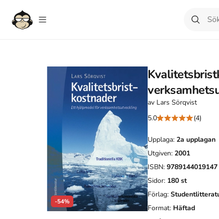
Kvalitetsbrist
verksamhetsu
av
Lars Sörqvist
5.0
(4)
Upplaga:
2a
upplagan
Utgiven:
2001
ISBN:
9789144019147
Sidor:
180
st
Förlag:
Studentlitterat
-54%
Format:
Häftad