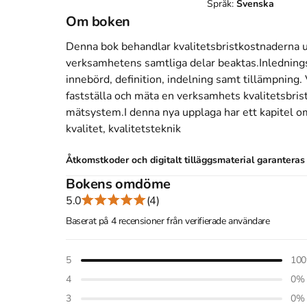
Språk:
Svenska
Om boken
Denna bok behandlar kvalitetsbristkostnaderna ur 
verksamhetens samtliga delar beaktas.Inlednings
innebörd, definition, indelning samt tillämpning. 
fastställa och mäta en verksamhets kvalitetsbris
mätsystem.I denna nya upplaga har ett kapitel om 
kvalitet, kvalitetsteknik
Åtkomstkoder och digitalt tilläggsmaterial garantera
Bokens omdöme
5.0
(4)
Mer om Kvalitetsbristkostnader - - Ett hjälpmed
Baserat på 4 recensioner från verifierade användare
I september 2001 släpptes boken Kvalitetsbristk
verksamhetsutveckling
5
skriven av
Lars Sörqvist
100
.
på svenska
och består av 180 sidor
djupgående i
4
0
%
Studentlitteratur AB
som har sitt säte i Lund
.
3
0
%