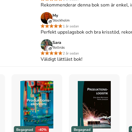
medel för verksamhetsutveckling
på Studentapan och
Rekommenderar denna bok som är enkel, int
bokhandeln
.
My
Stockholm
1 år sedan
Perfekt uppslagsbok och bra krisstöd, re
pmedel för verksamhetsutveckling
(Upplaga
2
)
Sara
Bollnäs
2 år sedan
pmedel för verksamhetsutveckling
. 2:a uppl.
Väldigt lättläst bok!
l för verksamhetsutveckling
, 2 uppl. (Studentlitteratur
pmedel för verksamhetsutveckling
(2:a uppl.).
r verksamhetsutveckling. 2:a uppl. Studentlitteratur
Begagnad
-40%
Begagnad