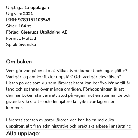
Upplaga:
1a
upplagan
Utgiven:
2021
ISBN:
9789151103549
Sidor:
184
st
Förlag:
Gleerups Utbildning AB
Format:
Häftad
Språk:
Svenska
Om boken
Vem gör vad på en skola? Vilka styrdokument och lagar gäller? 
Vad gör jag om konflikter uppstår? Och vad gör elevhälsan? 
Listan på det som du som lärarassistent kan behöva känna till är 
lång och spänner över många områden. Förhoppningen är att 
den här boken ska vara ett stöd på vägen mot en spännande och 
givande yrkesroll – och din hjälpreda i yrkesvardagen som 
kommer. 

Lärarassistenten avlastar läraren och kan ha en rad olika 
uppgifter, allt från administrativt och praktiskt arbete i anslutning 
till undervisningen, till att vara en extra resurs i klassrummet 
Alla upplagor