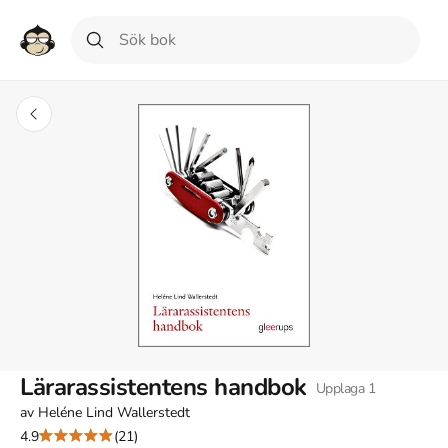
Lärarassistentens handbok
Upplaga
1
av
Heléne Lind Wallerstedt
4.9
(21)