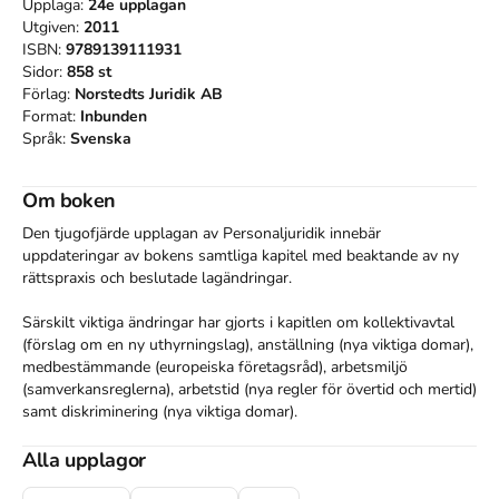
Upplaga:
24e
upplagan
Utgiven:
2011
ISBN:
9789139111931
Sidor:
858
st
Förlag:
Norstedts Juridik AB
Format:
Inbunden
Språk:
Svenska
Om boken
Den tjugofjärde upplagan av Personaljuridik innebär 
uppdateringar av bokens samtliga kapitel med beaktande av ny 
rättspraxis och beslutade lagändringar. 

Särskilt viktiga ändringar har gjorts i kapitlen om kollektivavtal 
(förslag om en ny uthyrningslag), anställning (nya viktiga domar), 
medbestämmande (europeiska företagsråd), arbetsmiljö 
(samverkansreglerna), arbetstid (nya regler för övertid och mertid) 
samt diskriminering (nya viktiga domar).

Personaljuridik beskriver de juridiska regler som gäller i 
Alla upplagor
förhållandet mellan arbetsgivare och arbetstagare. Boken kan 