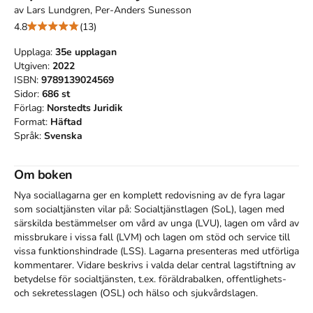
av
Lars Lundgren, Per-Anders Sunesson
4.8
(13)
Upplaga:
35e
upplagan
Utgiven:
2022
ISBN:
9789139024569
Sidor:
686
st
Förlag:
Norstedts Juridik
Format:
Häftad
Språk:
Svenska
Om boken
Nya sociallagarna ger en komplett redovisning av de fyra lagar 
som socialtjänsten vilar på: Socialtjänstlagen (SoL), lagen med 
särskilda bestämmelser om vård av unga (LVU), lagen om vård av 
missbrukare i vissa fall (LVM) och lagen om stöd och service till 
vissa funktionshindrade (LSS). Lagarna presenteras med utförliga 
kommentarer. Vidare beskrivs i valda delar central lagstiftning av 
betydelse för socialtjänsten, t.ex. föräldrabalken, offentlighets- 
och sekretesslagen (OSL) och hälso­ och sjukvårdslagen.
